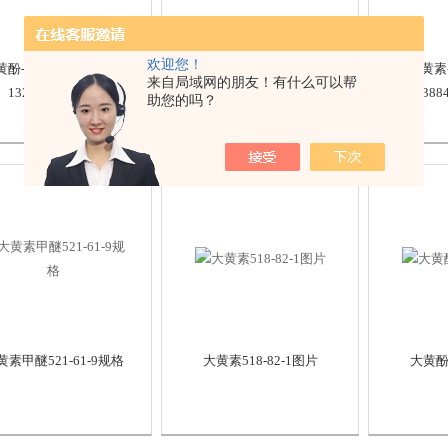
欢迎您！
酚-8-O-β-D-葡萄糖苷
大黄素甲醚-8-O-β-D-葡萄糖
大黄素-
来自局域网的朋友！有什么可以帮
13241-28-6品牌
苷26296-54-8
388
助您的吗？
黄素甲醚521-61-9规格
大黄素518-82-1图片
大黄酚4