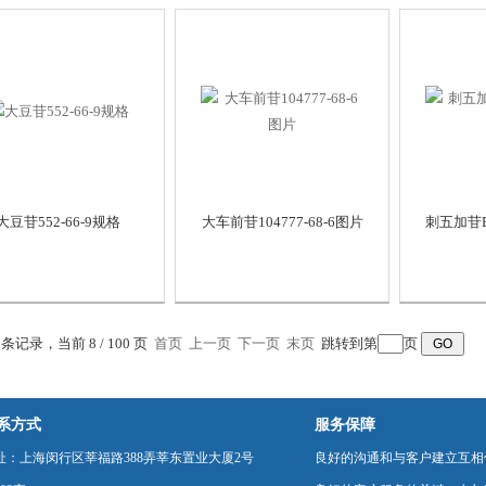
大豆苷552-66-9规格
大车前苷104777-68-6图片
刺五加苷E3
9 条记录，当前 8 / 100 页
首页
上一页
下一页
末页
跳转到第
页
系方式
服务保障
址：上海闵行区莘福路388弄莘东置业大厦2号
良好的沟通和与客户建立互相