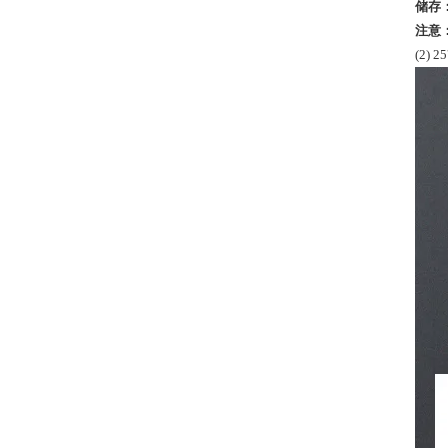
储存
注意
(2)