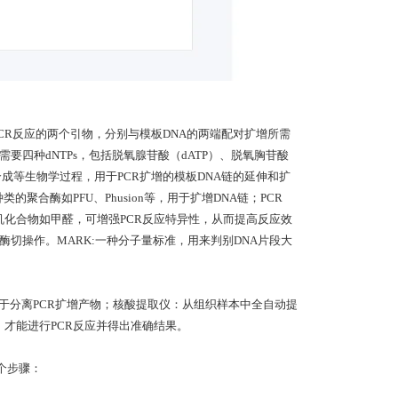
PCR反应的两个引物，分别与模板DNA的两端配对扩增所需
需要四种dNTPs，包括脱氧腺苷酸（dATP）、脱氧胸苷酸
A合成等生物学过程，用于PCR扩增的模板DNA链的延伸和扩
的聚合酶如PFU、Phusion等，用于扩增DNA链；PCR
子有机化合物如甲醛，可增强PCR反应特异性，从而提高反应效
切操作。MARK:一种分子量标准，用来判别DNA片段大
用于分离PCR扩增产物；核酸提取仪：从组织样本中全自动提
，才能进行PCR反应并得出准确结果。
个步骤：