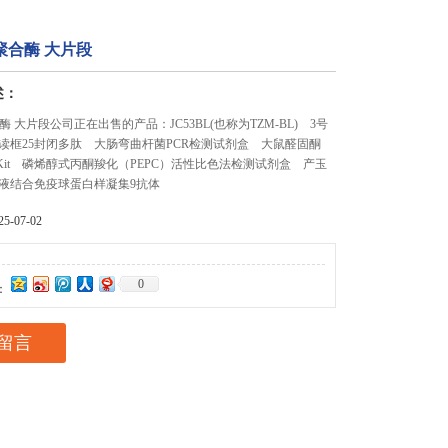
A聚合酶 大片段
述：
合酶 大片段公司正在出售的产品：JC53BL(也称为TZM-BL) 3号
读框25封闭多肽 大肠弯曲杆菌PCR检测试剂盒 大鼠醛固酮
ISA Kit 磷烯醇式丙酮羧化（PEPC）活性比色法检测试剂盒 产玉
液结合免疫球蛋白样凝集9抗体
-07-02
0
：
留言