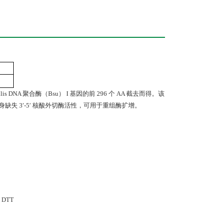
btilis DNA 聚合酶（Bsu） I 基因的前 296 个 AA 截去而得。该
段自身缺失 3′-5′ 核酸外切酶活性，可用于重组酶扩增。
M DTT