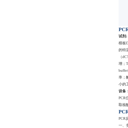
PC
试剂:
模板
的特
（d
增；T
bu
率；
小的
设备
PC
取核
PC
PC
一、