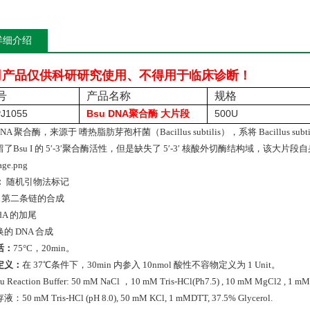
详细介绍
司产品仅供科研研究使用、不得用于临床诊断！
号
产品名称
规格
PJ1055
Bsu DNA
500U
聚合酶 大片段
DNA 聚合酶，来源于 嗜热脂肪芽孢杆菌（Bacillus subtilis），系将 Bacillus su
了Bsu I 的 5′-3′聚合酶活性，但是缺失了 5′-3′ 核酸外切酶结构域，该大片
：
随机引物法标记
A 第二条链的合成
dA 的加尾
的 DNA 合成
活：
75°C，20min。
定义：
在 37℃条件下，30min 内参入 10nmol 酸性不容物定义为 1 Unit。
u Reaction Buffer: 50 mM NaCl ，10 mM Tris-HCl(Ph7.5) , 10 mM MgCl2 , 1 m
50 mM Tris-HCl (pH 8.0), 50 mM KCl, 1 mMDTT, 37.5% Glycerol.