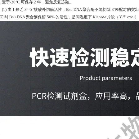
：
置于-20°C 可保存 2 年，避免反复冻融。
：
(1) 由于缺乏 3 ′-5 ′核酸外切酶活性，Bsu DNA 聚合酶不能切除 3′未
 25℃ 时 Bsu DNA 聚合酶保留 50% 的活性，是同温度下 Klenow 片段（3′-5′ ex