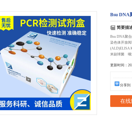
Bsu DN
简要描
Bsu DNA聚
染色体开放阅
(ALD)EL
米副球菌 唾
更新时间：2025
分享到
在线