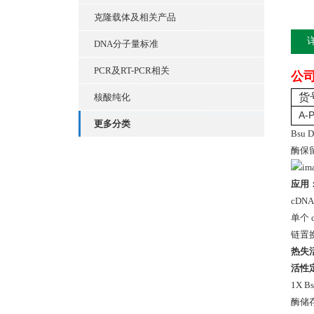
克隆载体及相关产品
DNA分子量标准
PCR及RT-PCR相关
公
货
核酸纯化
A-
更多分类
Bsu 
酶保留
应用
cDN
单个 
链置换
热失
活性
1X Bs
酶储存液：