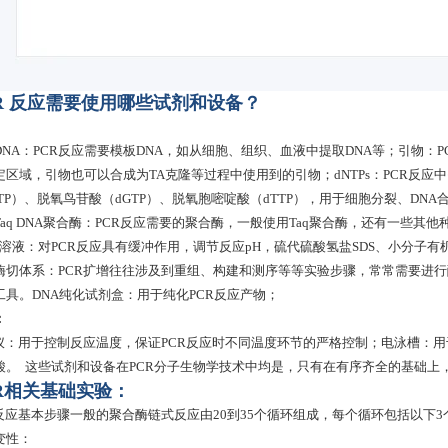
R 反应需要使用哪些试剂和设备？
DNA：PCR反应需要模板DNA，如从细胞、组织、血液中提取DNA等；引物：
定区域，引物也可以合成为TA克隆等过程中使用到的引物；dNTPs：PCR反应中
CTP）、脱氧鸟苷酸（dGTP）、脱氧胞嘧啶酸（dTTP），用于细胞分裂、DN
aq DNA聚合酶：PCR反应需要的聚合酶，一般使用Taq聚合酶，还有一些其他种类
ffer溶液：对PCR反应具有缓冲作用，调节反应pH，硫代硫酸氢盐SDS、小分
酶切体系：PCR扩增往往涉及到重组、构建和测序等等实验步骤，常常需要进行酶
工具。DNA纯化试剂盒：用于纯化PCR反应产物；
：
R仪：用于控制反应温度，保证PCR反应时不同温度环节的严格控制；电泳槽：
酸。 这些试剂和设备在PCR分子生物学技术中均是，只有在有序齐全的基础上
R相关基础实验：
R反应基本步骤一般的聚合酶链式反应由20到35个循环组成，每个循环包括以下3
变性：