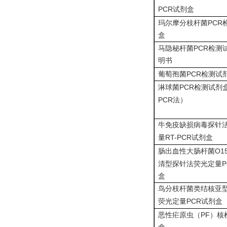
PCR
试剂盒
PCR
玛尔摩分枝杆菌
盒
PCR
马隐秘杆菌
检测
明书
PCR
葡萄孢菌
检测试
PCR
淋球菌
检测试剂
PCR
法）
牛免疫缺损病毒探针
RT-PCR
量
试剂盒
O1
肠出血性大肠杆菌
P
清型探针法荧光定量
盒
鸟分枝杆菌类结核亚
PCR
荧光定量
试剂盒
PF
恶性疟原虫（
）核