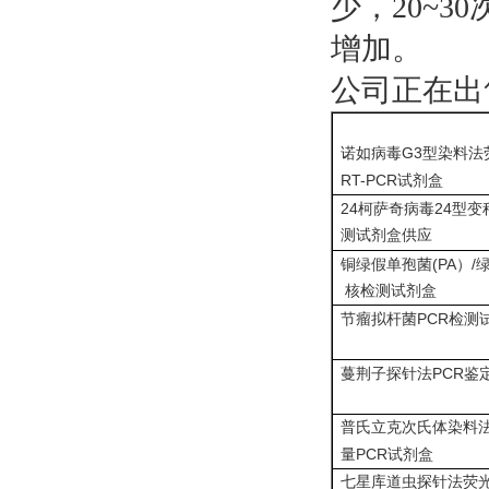
少，20~
增加。
公司正在出
G3
诺如病毒
型染料法
RT-PCR
试剂盒
24
24
柯萨奇病毒
型变
测试剂盒供应
(PA
/
铜绿假单孢菌
）
核检测试剂盒
PCR
节瘤拟杆菌
检测
PCR
蔓荆子探针法
鉴
普氏立克次氏体染料
PCR
量
试剂盒
七星库道虫探针法荧