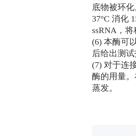
底物被环化。未
37°C 消
ssRNA
(6) 本酶
后给出测试报告
(7) 对
酶的用量。
蒸发。