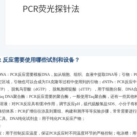
R 反应需要使用哪些试剂和设备？
DNA：PCR反应需要模板DNA，如从细胞、组织、血液中提取DNA等；引物：
定区域，引物也可以合成为TA克隆等过程中使用到的引物；dNTPs：PCR反应中
CTP）、脱氧鸟苷酸（dGTP）、脱氧胞嘧啶酸（dTTP），用于细胞分裂、DN
aq DNA聚合酶：PCR反应需要的聚合酶，一般使用Taq聚合酶，还有一些其他种类
ffer溶液：对PCR反应具有缓冲作用，调节反应pH，硫代硫酸氢盐SDS、小分
酶切体系：PCR扩增往往涉及到重组、构建和测序等等实验步骤，常常需要进行酶
工具。DNA纯化试剂盒：用于纯化PCR反应产物；
：
R仪：用于控制反应温度，保证PCR反应时不同温度环节的严格控制；电泳槽：