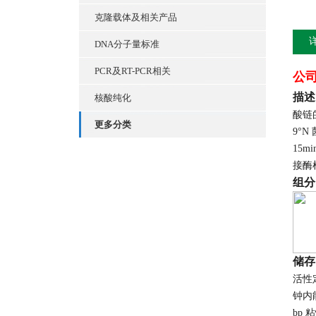
克隆载体及相关产品
DNA分子量标准
PCR及RT-PCR相关
公
描述
核酸纯化
酸链的
更多分类
9°
15
接酶
组分
储存
活性定
钟内能
bp