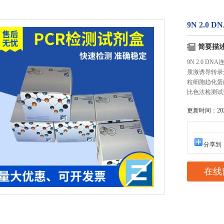
9N 2.0 
简要描
9N 2.0 
质激诱导转录
粒细胞趋化蛋白Eo
比色法检测试
更新时间：2025
分享到
在线