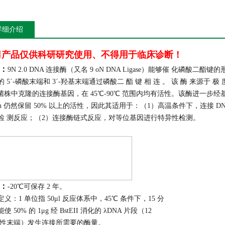
详细介绍
司产品仅供科研研究使用、不得用于临床诊断！
：
9N 2.0 DNA 连接酶（又名 9 oN DNA Ligase）能够催 化磷酸
 5´-磷酸末端和 3´-羟基末端通过磷酸二 酯 键 相 连 。 该 酶 来源于 极 度 耐 热
N 菌株中克隆的连接酶基因，在 45℃-90℃ 范围内均有活性。该酶进一步
min 仍然保留 50% 以上的活性，因此其适用于：（1）高温条件下，连接 D
检 测反应；（2）连接酶链式反应，对等位基因进行特异性检测。
：
-20℃可保存 2 年。
义：1 单位指 50μl 反应体系中，45℃ 条件下，15 分
使 50% 的 1μg 经 BstEII 消化的 λDNA 片段（12
 粘性末端）发生连接所需要的酶量。