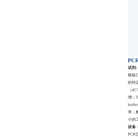
PC
试剂:
模板
的特
（d
增；T
bu
率；
小的
设备
PC