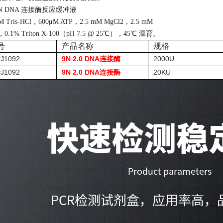
9N DNA 连接酶反应缓冲液
M Tris-HCl，600μM ATP，2.5 mM MgCl2，2.5 mM
0.1% Triton X-100（pH 7.5 @ 25℃），45℃ 温育。
号
产品名称
规格
PJ1092
9N 2.0 DNA
2000U
连接酶
PJ1092
9N 2.0 DNA
20KU
连接酶