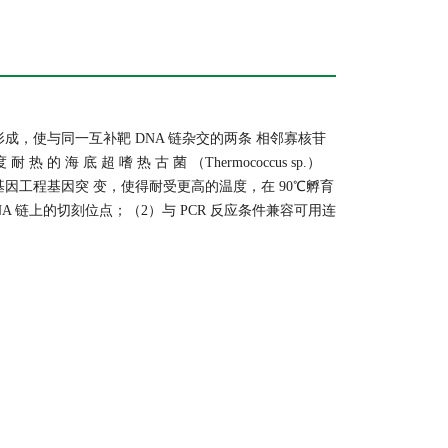
二酯键的形成，使与同一互补靶 DNA 链杂交的两条 相邻寡核苷
 的 海 底 超 嗜 热 古 菌 （Thermococcus sp.）
经基因工程基因突 变，使得耐受更高的温度，在 90℃孵育
NA 链上的切刻位点；（2）与 PCR 反应条件兼容可用连