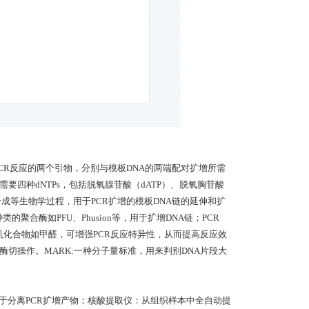
PCR反应的两个引物，分别与模板DNA的两端配对扩增所需
需要四种dNTPs，包括脱氧腺苷酸（dATP）、脱氧胸苷酸
A合成等生物学过程，用于PCR扩增的模板DNA链的延伸和扩
的聚合酶如PFU、Phusion等，用于扩增DNA链；PCR
子有机化合物如甲醛，可增强PCR反应特异性，从而提高反应效
切操作。MARK:一种分子量标准，用来判别DNA片段大
用于分离PCR扩增产物；核酸提取仪：从组织样本中全自动提