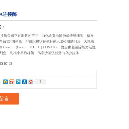
DNA连接酶
述：
DNA连接酶公司正在出售的产品：白化金黄地鼠肺成纤维细胞 糖皮
蛋白1封闭多肽 溶组织梭状芽孢杆菌PCR检测试剂盒 大鼠嗜
taxin 1(Eotaxin 1/CCL11) ELISA Kit 羟自由基清除能力活性
剂盒 利福小单孢杆菌 伤寒沙菌沉默蛋白乌沙抗体
-07-02
1
：
留言