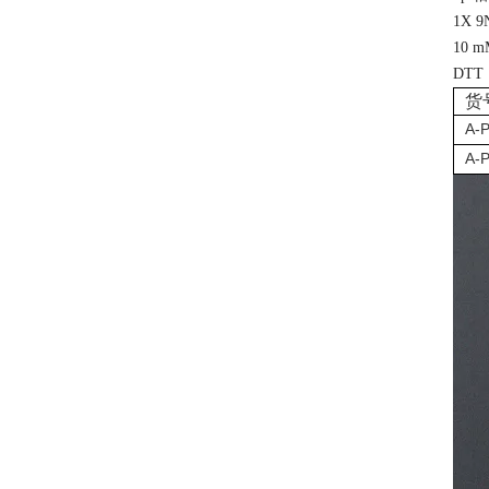
1X 
10 m
DTT，
货
A-
A-