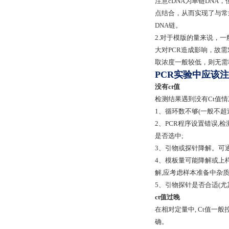
注意cDNA为单链DN
点结合，从而实现了与常规
DNA链。
2.对于模版的量来说，一
大对PCR造成影响，故
取浓度一般较低，则无需
PCR实验中应该
没有ct值
检测结果遇到没有Ct值情
1、循环数不够(一般不超过
2、PCR程序设置错误,
是否选中;
3、引物或探针降解。可通
4、模板量可能降解或上样
解,应考虑样本准备中杂
5、引物探针是否合适(尤
ct值过晚
在相对定量中, Ct值一般
确。