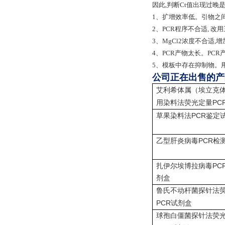
因此,判断Ct值出现过晚
1、扩增效率低。引物之间
2、PCR程序不合适, 改
3、MgCl2浓度不合适
4、PCR产物太长。PCR产
5、模板中存在抑制物。
公司正在出售的产
艾利希体属（埃立克
PC
用染料法荧光定量
PCR
草果染料法
鉴定
PCR
乙型肝炎病毒
检
PC
扎伊尔埃博拉病毒
剂盒
鲁氏不动杆菌探针法
PCR
试剂盒
球孢白僵菌探针法荧