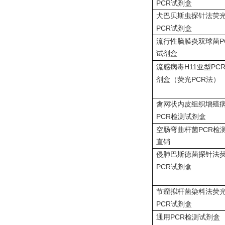
PCR
试剂盒
犬巴贝斯虫探针法荧
PCR
试剂盒
P
流行性脑膜炎双球菌
试剂盒
H11
PC
流感病毒
亚型
PCR
剂盒（荧光
法）
禽网状内皮组织增殖
PCR
检测试剂盒
PCR
空肠弯曲杆菌
检
直销
侵肺巴斯德菌探针法
PCR
试剂盒
节瘤拟杆菌染料法荧
PCR
试剂盒
PCR
通用
检测试剂盒