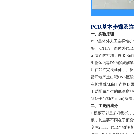
PCR基本步骤及
一、实验原理
PCR是体外人工选择性扩
酶、 dNTPs；而体外P
定位置的扩增；PCR B
生物体内靠DNA解旋酶
后在72℃完成延伸，并
循环地产生出靶DNA区
在扩增后期,由于产物积累
于错配而产生的低浓度非
到达平台期(Plateau
二、主要的成分
1.模板可以是多种形式，
板，其主要不同在于预变性
变性2min、PCR产物预变