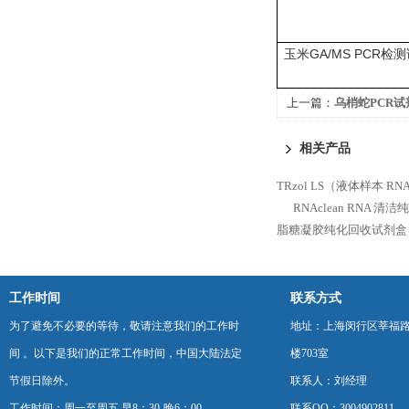
GA/MS PCR
玉米
检测
上一篇：
乌梢蛇PCR
相关产品
TRzol LS（液体样本 R
RNAclean RNA 清
脂糖凝胶纯化回收试剂盒
工作时间
联系方式
为了避免不必要的等待，敬请注意我们的工作时
地址：上海闵行区莘福路
间 。以下是我们的正常工作时间，中国大陆法定
楼703室
节假日除外。
联系人：刘经理
工作时间：周一至周五 早8：30-晚6：00
联系QQ：3004902811