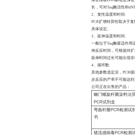
长，可对Taq酶活性和d
2、复性温度和时间:
PCR扩增特异性取决于
具体设定。
3、延伸温度和时间:
一般位于Taq酶最适作用
伸反应时间，可根据待扩增片
延伸时间过长可能出现非
4、循环数:
其他参数选定后，PCR循
步反应的产率不可能达到
公司正在出售的产品：
幽门螺旋杆菌染料法
PCR
试剂盒
PCR
弯曲杆菌
检测试
书
PCR
猪流感病毒
检测