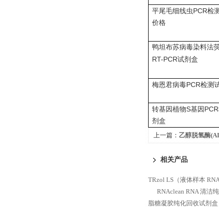
PCR
平尾毛细线虫
检
价格
鸭坦布苏病毒染料法
RT-PCR
试剂盒
PCR
梅恩君病毒
检测
S
PCR
转基因植物
基因
剂盒
上一篇：
乙醇脱氢酶(A
研
相关产品
TRzol LS（液体样本 R
RNAclean RNA 清
脂糖凝胶纯化回收试剂盒