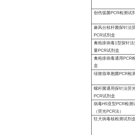
PCR
创伤弧菌
检测试
麻风分枝杆菌探针法
PCR
试剂盒
1
禽疱疹病毒
型探针法
PCR
量
试剂盒
PCR
禽疱疹病毒通用
盒
PCR
绿脓假单胞菌
检
螺杆菌通用探针法荧
PCR
试剂盒
H5
PCR
病毒
亚型
检测
PCR
（荧光
法）
狂犬病毒核检测试剂