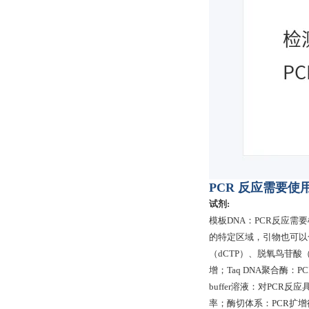
PCR 反应需要
试剂:
模板DNA：PCR反应需
的特定区域，引物也可以合
（dCTP）、脱氧鸟苷酸
增；Taq DNA聚合酶：
buffer溶液：对PC
率；酶切体系：PCR扩