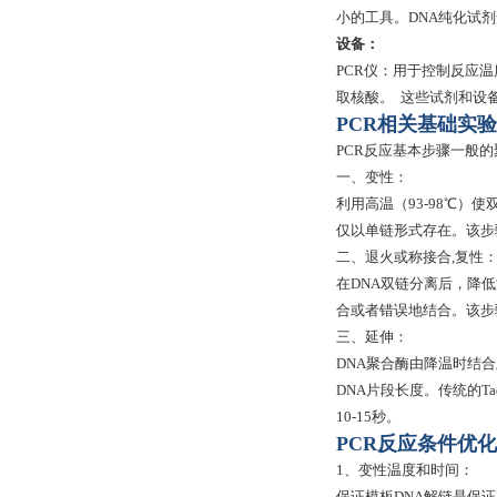
小的工具。DNA纯化试剂
设备：
PCR仪：用于控制反应
取核酸。 这些试剂和设
PCR相关基础实
PCR反应基本步骤一般的
一、变性：
利用高温（93-98℃
仅以单链形式存在。该步
二、退火或称接合,复性
在DNA双链分离后，降
合或者错误地结合。该步骤
三、延伸：
DNA聚合酶由降温时结
DNA片段长度。传统的Taq
10-15秒。
PCR反应条件优
1、变性温度和时间：
保证模板DNA解链是保证整