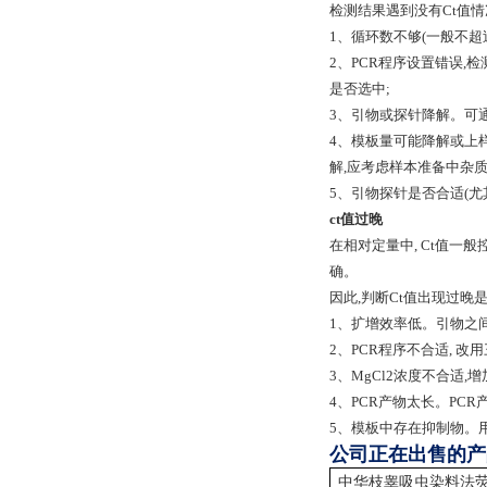
检测结果遇到没有Ct值情
1、循环数不够(一般不超过
2、PCR程序设置错误,
是否选中;
3、引物或探针降解。可通
4、模板量可能降解或上样
解,应考虑样本准备中杂
5、引物探针是否合适(尤
ct值过晚
在相对定量中, Ct值一般
确。
因此,判断Ct值出现过晚
1、扩增效率低。引物之间
2、PCR程序不合适, 改
3、MgCl2浓度不合适
4、PCR产物太长。PCR产
5、模板中存在抑制物。
公司正在出售的产
中华枝睾吸虫染料法