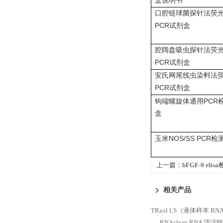
盒说明书
口腔链球菌探针法荧
PCR
试剂盒
腔阔盘吸虫探针法荧
PCR
试剂盒
安氏网尾线虫染料法
PCR
试剂盒
PCR
钩端螺旋体通用
盒
NOS/SS PCR
玉米
检
上一篇：
bFGF-9 el
相关产品
TRzol LS（液体样本 R
RNAclean RNA 清