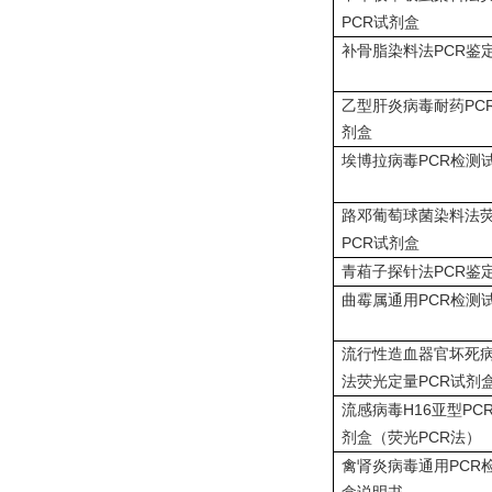
PCR
试剂盒
PCR
补骨脂染料法
鉴
PC
乙型肝炎病毒耐药
剂盒
PCR
埃博拉病毒
检测
路邓葡萄球菌染料法
PCR
试剂盒
PCR
青葙子探针法
鉴
PCR
曲霉属通用
检测
流行性造血器官坏死
PCR
法荧光定量
试剂
H16
PC
流感病毒
亚型
PCR
剂盒（荧光
法）
PCR
禽肾炎病毒通用