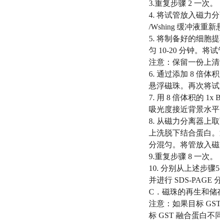
3.重复步骤 2 一次。
4. 将试管放入磁力分
/Wshing 缓冲液重
5. 将制备好的细
匀 10-20 分钟
注意：保留一份上清
6. 通过添加 8 倍体
悬浮磁珠。再次将试
7. 用 8 倍体积的 1
吸光度接近背景水平（
8. 从磁力分离器上取下
上洗脱下结合蛋白。
分混匀。将管放入磁
9.重复步骤 8 一次。
10. 分别从上述步骤
并进行 SDS-PA
C．磁珠的再生和储
注意：如果目标 G
标 GST 融合蛋