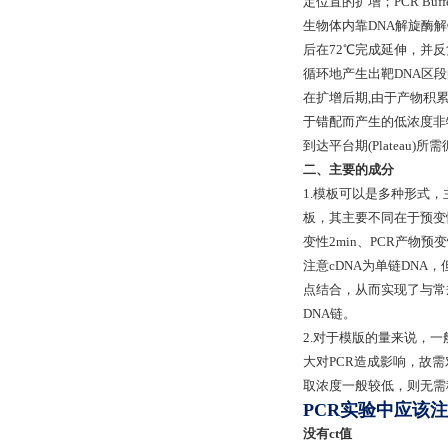
定位置的扩增；PCR B
生物体内靠DNA解旋酶
后在72℃完成延伸，并
循环地产生出靶DNA区
在扩增后期,由于产物积累
于错配而产生的低浓度非
到达平台期(Plateau
二、主要的成分
1.模板可以是多种形式，
板，其主要不同在于预变性
变性2min、PCR产物预变
注意cDNA为单链DN
点结合，从而实现了与常规
DNA链。
2.对于模版的量来说，一
大对PCR造成影响，故
取浓度一般较低，则无需
PCR实验中应该
没有ct值